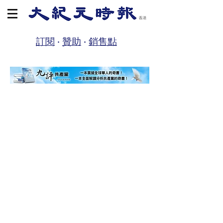
訂閱
‧
贊助
‧
銷售點
全店買滿HK$250，輸入優惠碼：250FREE，即享實體書香港地區
免運費。
排序依據：
篩選條件
清除全部
篩選條件
清除全部
顯示產品
顯示產品