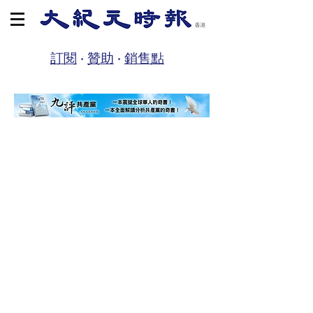
訂閱
‧
贊助
‧
銷售點
回到目錄