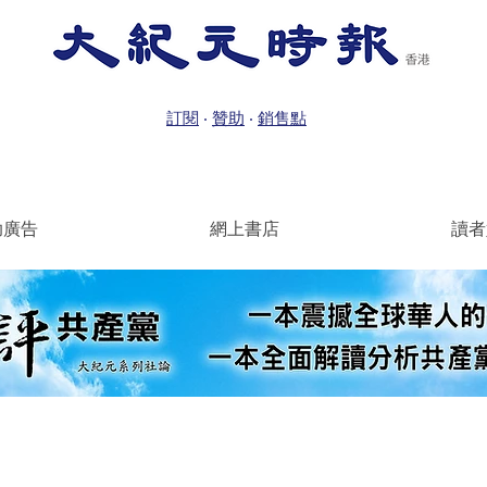
訂閱
‧
贊助
‧
銷售點
助廣告
網上書店
讀者