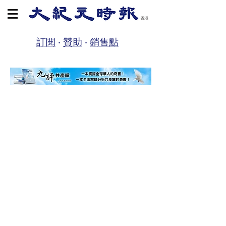
訂閱
‧
贊助
‧
銷售點
商店
/
大紀元編輯部 / 特刊
/
大紀元書籍