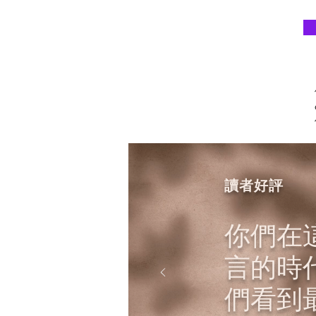
讀者好評
你們
在
言的時
們看到