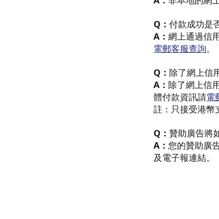
A：
非本地的網上
Q：
付款成功是
A：
網上通過信用
電郵客服查詢
。
Q：
除了網上信
A：
除了網上信用
體付款資訊請
電
註：只接受港幣
Q：
贊助廣告將
A：
您的贊助廣
及電子報連結。