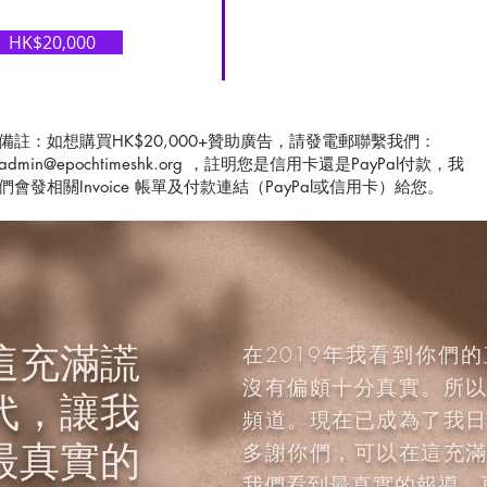
HK$20,000
備註：如想購買HK$20,000+贊助廣告，請發電郵聯繫我們：
admin@epochtimeshk.org
，註明您是信用卡還是PayPal付款，我
們會發相關Invoice 帳單及付款連結（PayPal或信用卡）給您。
這充滿謊
在2019年我看到你們
沒有偏頗十分真實。所
代，讓我
頻道。現在已成為了我
最真實的
多謝你們，可以在這充
我們看到最真實的報導，