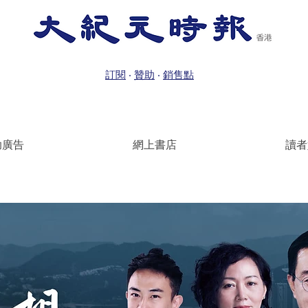
訂閱
‧
贊助
‧
銷售點
助廣告
網上書店
讀者