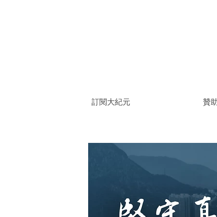
訂閱大紀元
贊