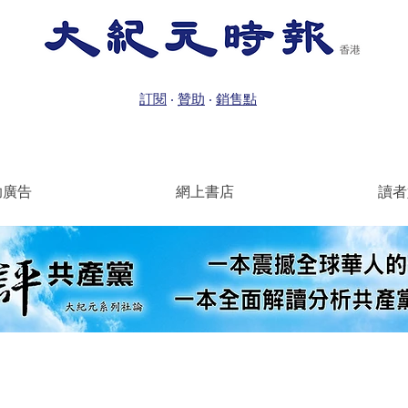
訂閱
‧
贊助
‧
銷售點
助廣告
網上書店
讀者