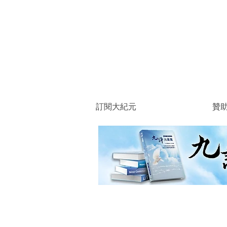
訂閱大紀元
贊
商店
/
大紀元編輯部 / 特刊
/
大紀元書籍