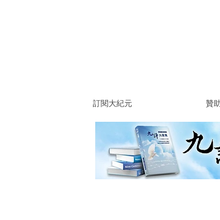
訂閱大紀元
贊
商店
/
大紀元編輯部 / 特刊
/
大紀元書籍