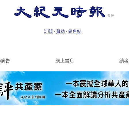
訂閱
‧
贊助
‧
銷售點
助廣告
網上書店
讀者