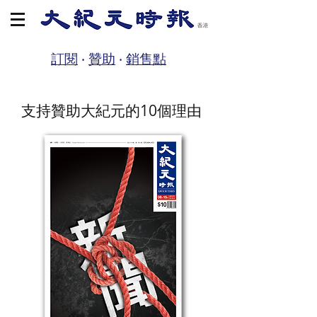
訂閱
‧
贊助
‧
銷售點
支持
贊助大紀元的10個理由