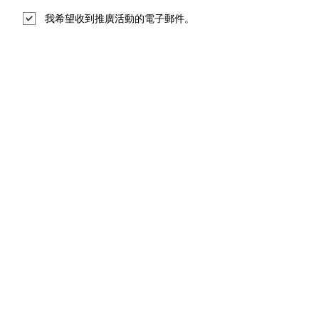
我希望收到推廣活動的電子郵件。
前往付款
重要信息：
​所有付款都是通過第三方安全的在線付
款渠道
Stripe或PayPal
進行（大陸
PayPal用戶可使用銀聯卡），我們不會
收到您的個人信用卡資料。
購買成功後，系統會自動傳送確認電郵
給您，如果沒有發現電郵，可以到電郵
帳號的「促銷內容」區或「過濾電郵」
信箱查找一下。
相關手續將於收到款項後5個工作天內
處理。