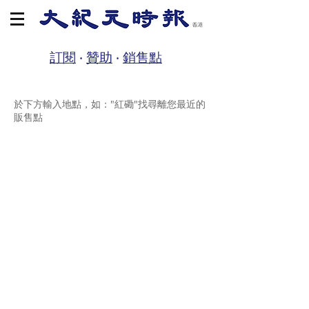
訂閱
‧
贊助
‧
銷售點
於下方輸入地點，如："紅磡"找尋離您最近的
販售點