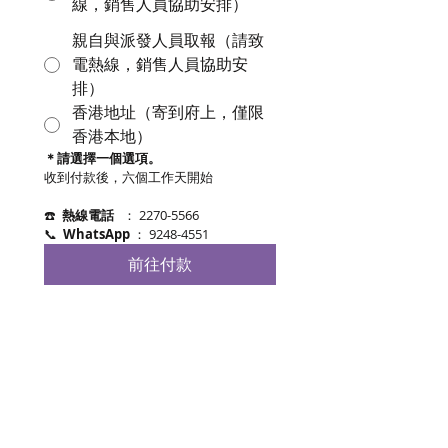
線，銷售人員協助安排）
親自與派發人員取報（請致
電熱線，銷售人員協助安
排）
香港地址（寄到府上，僅限
香港本地）
＊請選擇一個選項。
收到付款後，六個工作天開始
☎️  
熱線電話   
： 2270-5566 
📞  
WhatsApp 
： 9248-4551
前往付款