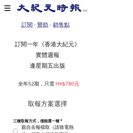
訂閱
‧
贊助
‧
銷售點
訂閱一年《香港大紀元》
實體週報
​逢星期五出版
全年52期，只需
HK$780元
取報方案選擇
三種取報方式，僅能選一種 *
親自去報檔取（請致電熱