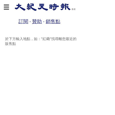
訂閱
‧
贊助
‧
銷售點
於下方輸入地點，如："紅磡"找尋離您最近的
販售點